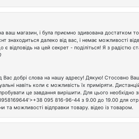
а ваш магазин, і була приємно здивована достатком то
т знаходиться далеко від вас, і немає можливості від
о є відповідь на цей секрет - поділіться! Я з радістю с
0
д Вас добрі слова на нашу адресу! Дякую! Стосовно Ва
дуальні навіть коли є можливість їх приміряти. Дистанц
робувати це завдання вирішити. Для цього необхідно зн
80958169644'>+38 095 816-96-44 з 9.00 до 19.00 для от
ни та можливості відправки товару. відео із товаром.