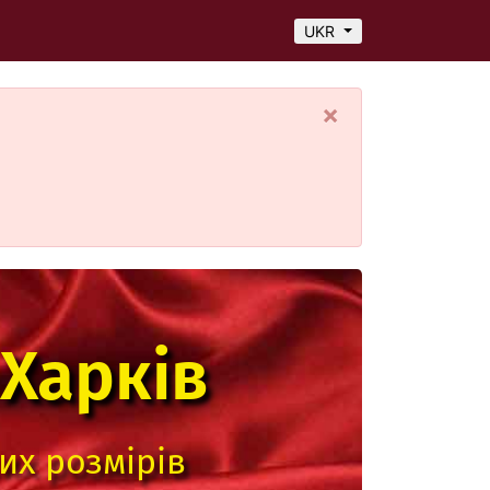
UKR
×
Харків
их розмірів