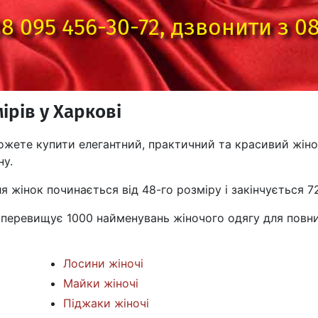
8 095 456-30-72
, дзвонити з 08
ірів у Харкові
ожете купити елегантний, практичний та красивий жіно
ну.
я жінок починається від 48-го розміру і закінчується 72
перевищує 1000 найменувань жіночого одягу для повних
Лосини жіночі
Майки жіночі
Піджаки жіночі