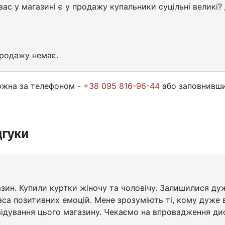
 вас у магазині є у продажу купальники суцільні великі?
продажу немає.
ожна за телефоном -
+38 095 816-96-44
або заповнивши
дгуки
зин. Купили куртки жіночу та чоловічу. Залишилися дуж
аса позитивних емоцій. Мене зрозуміють ті, кому дуже
двідування цього магазину. Чекаємо на впровадження д