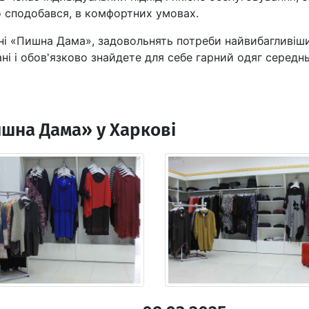
о сподобався, в комфортних умовах.
ині «Пишна Дама», задовольнять потреби найвибагливіши
ні і обов'язково знайдете для себе гарний одяг середн
ишна Дама» у Харкові