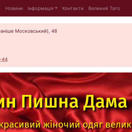
и
Новини
Інформація
Контакти
Великий Тато
(раніше Московський), 48
-44
ин
Пишна Дама
 красивий жіночий одяг велик