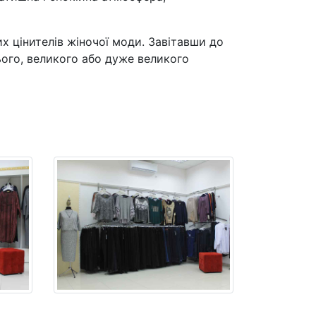
х цінителів жіночої моди. Завітавши до
ього, великого або дуже великого