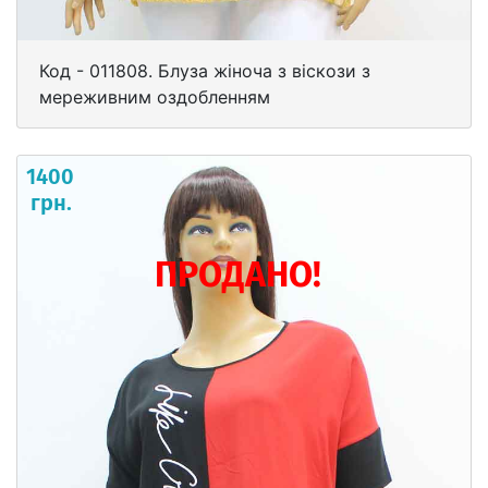
Код - 011808. Блуза жіноча з віскози з
мереживним оздобленням
1400
грн.
ПРОДАНО!