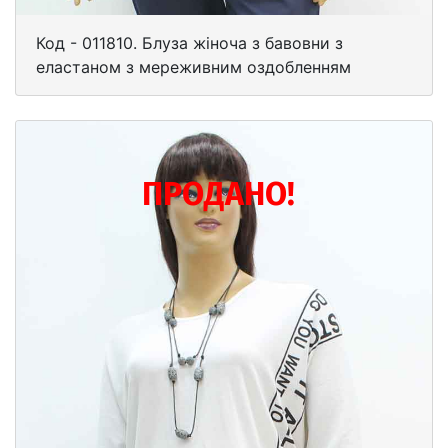
Код - 011810. Блуза жіноча з бавовни з
еластаном з мереживним оздобленням
ПРОДАНО!