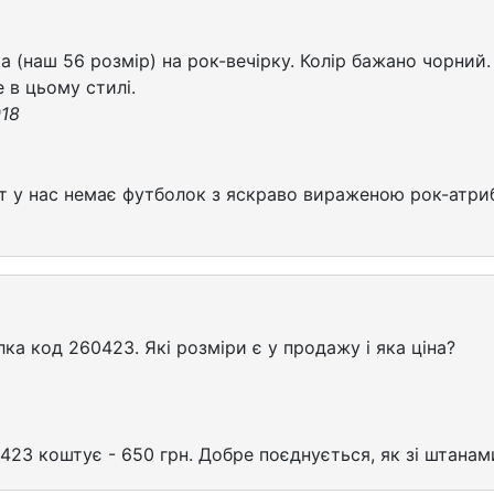
а (наш 56 розмір) на рок-вечірку. Колір бажано чорни
 в цьому стилі.
018
т у нас немає футболок з яскраво вираженою рок-атри
ка код 260423. Які розміри є у продажу і яка ціна?
3 коштує - 650 грн. Добре поєднується, як зі штанами,