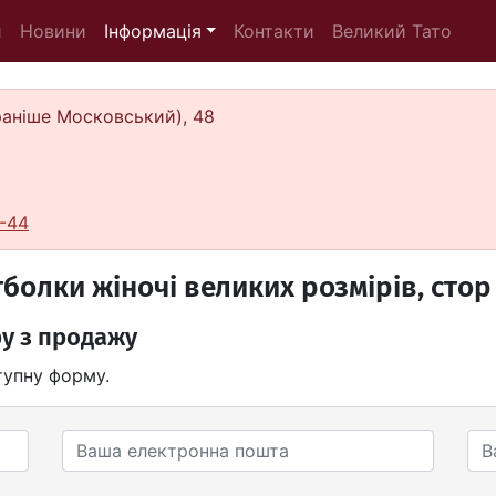
и
Новини
Інформація
Контакти
Великий Тато
(раніше Московський), 48
-44
тболки жіночі великих розмірів, стор
у з продажу
тупну форму.