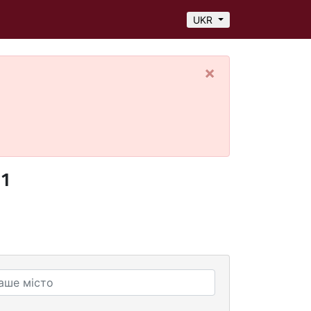
UKR
×
 1