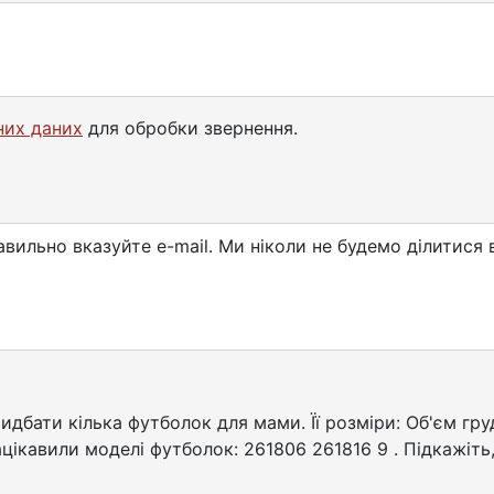
них даних
для обробки звернення.
равильно вказуйте e-mail. Ми ніколи не будемо ділити
идбати кілька футболок для мами. Її розміри: Об'єм груд
Зацікавили моделі футболок: 261806 261816 9 . Підкажіть