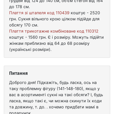
грудей від 124 до 140 см, об'єм стегон від 164
до 178 см.
Плаття зі штапеля код 110439
коштує - 2520
грн. Сукня вільного крою цілком підійде для
обсягу 170 см.
Плаття трикотажне комбіноване код 110312
коштує - 1560 грн. Є і розміру. Можуть підійти
жінкам приблизно від 64 до 68 розміру
(українські розміри).
Питання
Доброго дня! Підкажіть, будь ласка, ось на
таку проблемну фігуру (141-148-180), якщо у
вас в асортименті сукні на такі обсяги? І, будь
ласка, якщо такі є, чи можна скинути їх коди
та довжину, т. до. . хочемо придбати мамі в
подарунок.