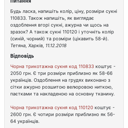
Питання
Будь ласка, напишіть колір, ціну, розміри сукні
110833. Також напишіть, як виглядає
оздоблення вгорі сукні, ажурна чи щось на
зразок? А також сукні 110120 і уточніть колір
(синій, чорний) та розміри (цікавить 58-й).
Тетяна, Харків, 11.12.2018
Відповідь
Чорна трикотажна сукня код 110833
коштує -
2050 грн. Є три розміри приблизно як 58-66
українців. Оздоблення на грудях виконано з
сітки ажурно розшитою велюровою ниткою,
паєтками та накладеною на основну тканину.
Чорна трикотажна сукня код 110120
коштує -
2600 грн. Є чотири розміри приблизно як 56-
64 українців.