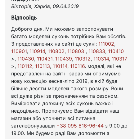
Вікторія, Харків, 09.04.2019
Відповідь
Доброго дня. Ми можемо запропонувати
багато моделей суконь потрібних Вам обсягів.
З представлених на сайті це сукні:
111002
,
110901
,
110914
,
110802
,
110803
,
110833
,
110410
>,
110430
,
110431
,
110439
,
110312
,
110314
,
110317
>,
110112
,
110113
,
110114
,
110116
. моделі, які не
представлені на сайті і зараз ми отримуємо
нову колекцію весна-літо 2019, в якій буде
більше десяти моделей такого розміру. Вони
всі дуже різні за призначенням та сезоном.
Вимірювати довжину всіх суконь важко і
недоцільно. Пропонуємо Вам відвідати наш
магазин або уточнити всі питання
зателефонувавши
+38 095 816-96-44
з 9.00 до
19.00. Ми будемо раді Вам допомогти з