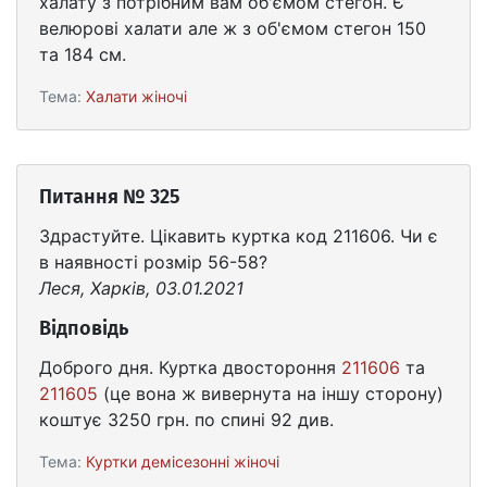
халату з потрібним вам об'ємом стегон. Є
велюрові халати але ж з об'ємом стегон 150
та 184 см.
Тема:
Халати жіночі
Питання № 325
Здрастуйте. Цікавить куртка код 211606. Чи є
в наявності розмір 56-58?
Леся, Харків, 03.01.2021
Відповідь
Доброго дня. Куртка двостороння
211606
та
211605
(це вона ж вивернута на іншу сторону)
коштує 3250 грн. по спині 92 див.
Тема:
Куртки демісезонні жіночі