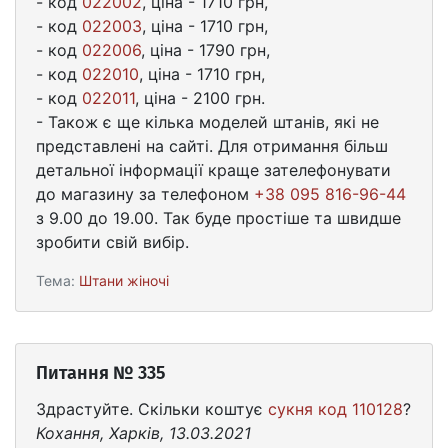
- код
022002
, ціна - 1710 грн,
- код
022003
, ціна - 1710 грн,
- код
022006
, ціна - 1790 грн,
- код
022010
, ціна - 1710 грн,
- код
022011
, ціна - 2100 грн.
- Також є ще кілька моделей штанів, які не
представлені на сайті. Для отримання більш
детальної інформації краще зателефонувати
до магазину за телефоном
+38 095 816-96-44
з 9.00 до 19.00. Так буде простіше та швидше
зробити свій вибір.
Тема:
Штани жіночі
Питання № 335
Здрастуйте. Скільки коштує
сукня код 110128
?
Кохання, Харків, 13.03.2021