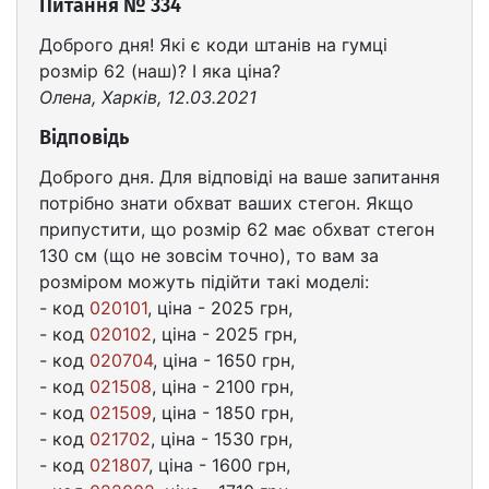
Питання № 334
Доброго дня! Які є коди штанів на гумці
розмір 62 (наш)? І яка ціна?
Олена, Харків, 12.03.2021
Відповідь
Доброго дня. Для відповіді на ваше запитання
потрібно знати обхват ваших стегон. Якщо
припустити, що розмір 62 має обхват стегон
130 см (що не зовсім точно), то вам за
розміром можуть підійти такі моделі:
- код
020101
, ціна - 2025 грн,
- код
020102
, ціна - 2025 грн,
- код
020704
, ціна - 1650 грн,
- код
021508
, ціна - 2100 грн,
- код
021509
, ціна - 1850 грн,
- код
021702
, ціна - 1530 грн,
- код
021807
, ціна - 1600 грн,